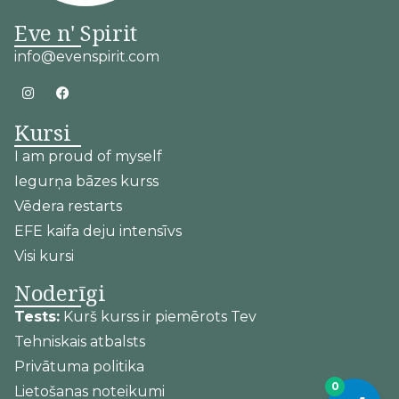
Eve n' Spirit
info@evenspirit.com
Kursi
I am proud of myself
Iegurņa bāzes kurss
Vēdera restarts
EFE kaifa deju intensīvs
Visi kursi
Noderīgi
Tests:
Kurš kurss ir piemērots Tev
Tehniskais atbalsts
Privātuma politika
0
Lietošanas noteikumi